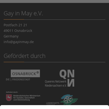
Gay in May e.V.
Postfach 21 21
49011 Osnabrück
Germany
info@gayinmay.de
Gefördert durch