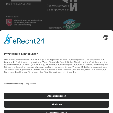
Disclaimer
Der Gay in May e.V. bietet unterschiedlichen Gruppen und
Personen Raum für ihre Veranstaltungen. Die Verantwortung
für ihre Inhalte tragen die Veranstalter*innen.
Impressum
|
Datenschutz
|
Cookie-Einstellungen