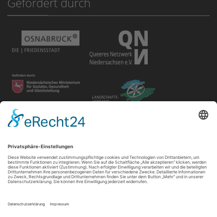
Gefördert durch
Disclaimer
Der Gay in May e.V. bietet unterschiedlichen Gruppen und
Personen Raum für ihre Veranstaltungen. Die Verantwortung
für ihre Inhalte tragen die Veranstalter*innen.