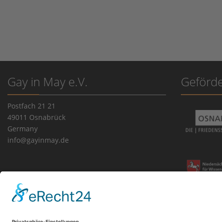
Gay in May e.V.
Geförde
Postfach 21 21
49011 Osnabrück
Germany
info@gayinmay.de
Impressum
|
Datenschutz
|
Cookie-Einstellungen