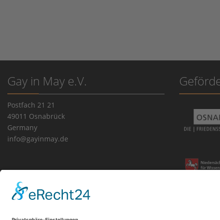
Gay in May e.V.
Geförde
Postfach 21 21
49011 Osnabrück
Germany
info@gayinmay.de
Impressum
|
Datenschutz
|
Cookie-Einstellungen