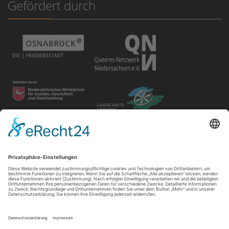
Gefördert durch
Disclaimer
Der Gay in May e.V. bietet unterschiedlichen Gruppen und
Personen Raum für ihre Veranstaltungen. Die Verantwortung
für ihre Inhalte tragen die Veranstalter*innen.