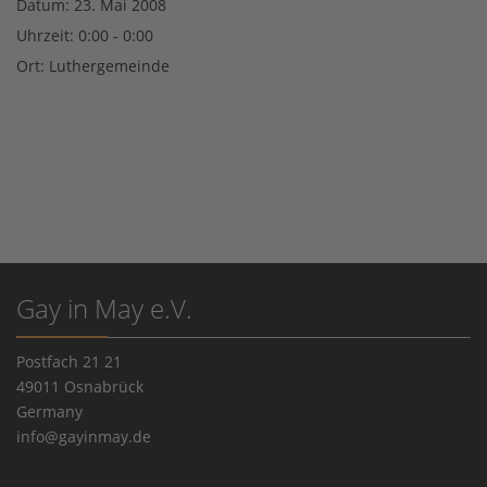
Datum:
23. Mai 2008
Uhrzeit:
0:00 - 0:00
Ort:
Luthergemeinde
Gay in May e.V.
Postfach 21 21
49011 Osnabrück
Germany
info@gayinmay.de