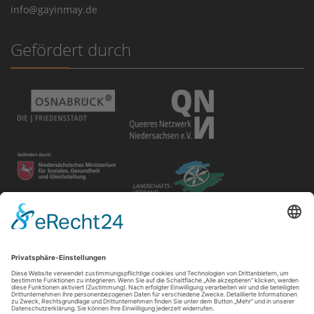
info@gayinmay.de
Gefördert durch
Disclaimer