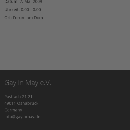
Datum:
7. Mai 2009
Uhrzeit:
0:00 - 0:00
Ort:
Forum am Dom
Gay in May e.V.
Postfach 21 21
49011 Osnabrück
Germany
info@gayinmay.de