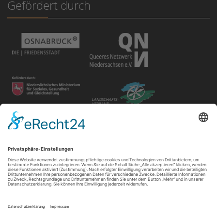
Gefördert durch
Disclaimer
Der Gay in May e.V. bietet unterschiedlichen Gruppen und
Personen Raum für ihre Veranstaltungen. Die Verantwortung
für ihre Inhalte tragen die Veranstalter*innen.