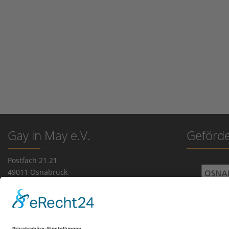
Gay in May e.V.
Geförde
Postfach 21 21
49011 Osnabrück
Germany
info@gayinmay.de