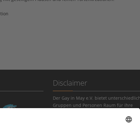
tion
Disclaimer
Der Gay in May e.V. bietet unterschiedlic
Gruppen und Personen Raum für ihre
Veranstaltungen. Die Verantwortung für 
Inhalte tragen die Veranstalter*innen.