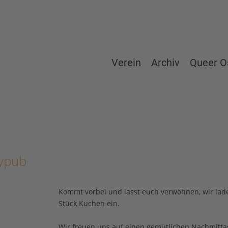
Verein
Archiv
Queer O
aypub
Kommt vorbei und lasst euch verwöhnen, wir lade
Stück Kuchen ein.
Wir freuen uns auf einen gemütlichen Nachmittag