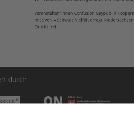
Veranstalter*innen Confusion Gaypub in Koopera
mit SVeN – Schwule Vielfalt erregt Niedersachsen
Eintritt frei
rt durch