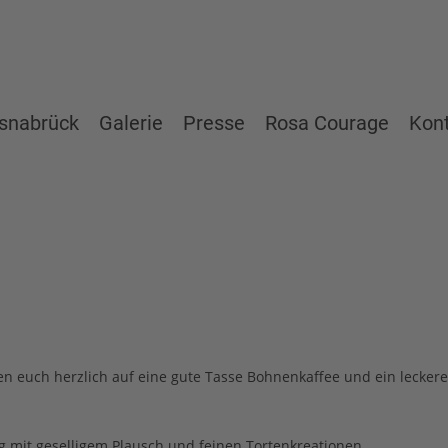
snabrück
Galerie
Presse
Rosa Courage
Kon
n euch herzlich auf eine gute Tasse Bohnenkaffee und ein leckere
 mit geselligem Plausch und feinen Tortenkreationen.