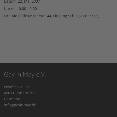
Datum:
22. Mai 2007
Uhrzeit:
0:00 - 0:00
Ort:
Aidshilfe (Möserstr. 44, Eingang Schlagvorder Str.)
Gay in May e.V.
Postfach 21 21
49011 Osnabrück
Germany
info@gayinmay.de