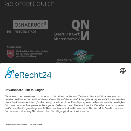
Gefördert durch
Disclaimer
Der Gay in May e.V. bietet unterschiedlichen Gruppen und
Personen Raum für ihre Veranstaltungen. Die Verantwortung
für ihre Inhalte tragen die Veranstalter*innen.