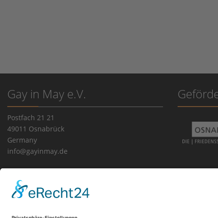
Gay in May e.V.
Geförde
Postfach 21 21
49011 Osnabrück
Germany
info@gayinmay.de