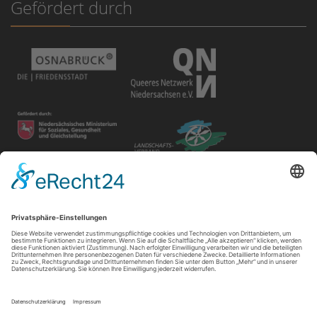
Gefördert durch
Disclaimer
Der Gay in May e.V. bietet unterschiedlichen Gruppen und
Personen Raum für ihre Veranstaltungen. Die Verantwortung
für ihre Inhalte tragen die Veranstalter*innen.