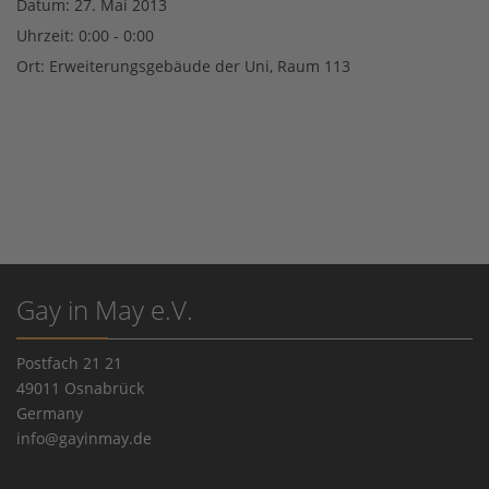
Datum:
27. Mai 2013
Uhrzeit:
0:00 - 0:00
Ort:
Erweiterungsgebäude der Uni, Raum 113
Gay in May e.V.
Postfach 21 21
49011 Osnabrück
Germany
info@gayinmay.de