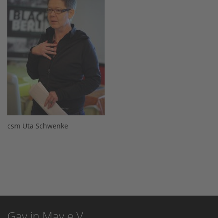
csm Uta Schwenke
Gay in May e.V.