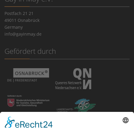
Postfach 21 21
49011 Osnabrück
Germany
info@gayinmay.de
Gefördert durch