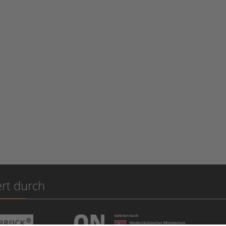
rt durch