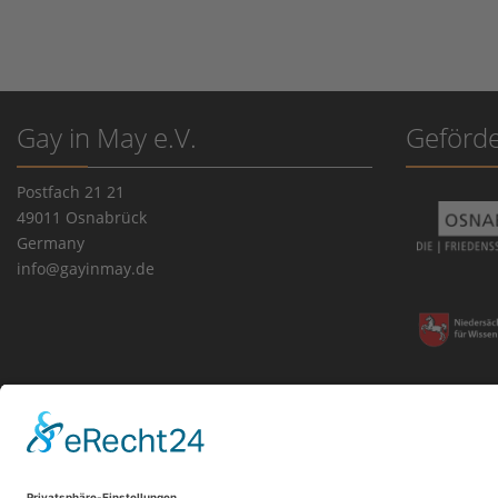
Gay in May e.V.
Geförde
Postfach 21 21
49011 Osnabrück
Germany
info@gayinmay.de
Impressum
|
Datenschutz
|
Cookie-Einstellungen