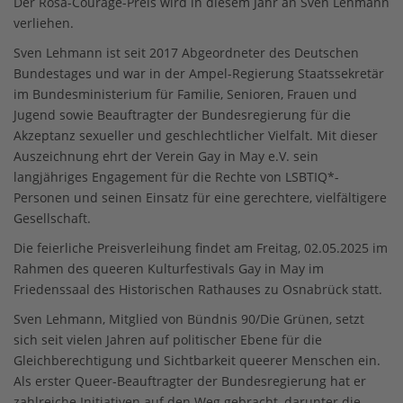
Der Rosa-Courage-Preis wird in diesem Jahr an Sven Lehmann
verliehen.
Sven Lehmann ist seit 2017 Abgeordneter des Deutschen
Bundestages und war in der Ampel-Regierung Staatssekretär
im Bundesministerium für Familie, Senioren, Frauen und
Jugend sowie Beauftragter der Bundesregierung für die
Akzeptanz sexueller und geschlechtlicher Vielfalt. Mit dieser
Auszeichnung ehrt der Verein Gay in May e.V. sein
langjähriges Engagement für die Rechte von LSBTIQ*-
Personen und seinen Einsatz für eine gerechtere, vielfältigere
Gesellschaft.
Die feierliche Preisverleihung findet am Freitag, 02.05.2025 im
Rahmen des queeren Kulturfestivals Gay in May im
Friedenssaal des Historischen Rathauses zu Osnabrück statt.
Sven Lehmann, Mitglied von Bündnis 90/Die Grünen, setzt
sich seit vielen Jahren auf politischer Ebene für die
Gleichberechtigung und Sichtbarkeit queerer Menschen ein.
Als erster Queer-Beauftragter der Bundesregierung hat er
zahlreiche Initiativen auf den Weg gebracht, darunter die