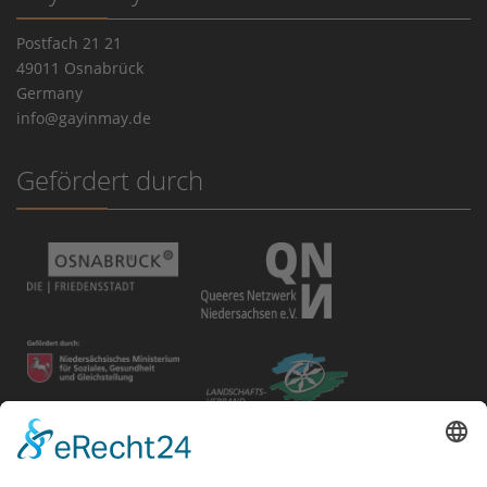
Postfach 21 21
49011 Osnabrück
Germany
info@gayinmay.de
Gefördert durch