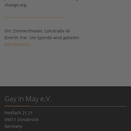
change.org.
Ort:
Zimmertheater, Lohstraße 45
Eintritt:
frei. Um Spende wird gebeten
@erikjoedhd
Gay in May e.V.
Postfach 21 21
49011 Osnabrück
Germany