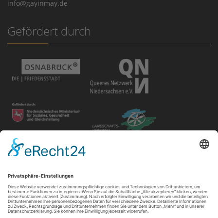
info@gayinmay.de
Gefördert durch
Disclaimer
Der Gay in May e.V. bietet unterschiedlichen Gruppen und