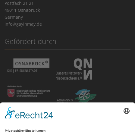
Postfach 21 21
49011 Osnabrück
Germany
info@gayinmay.de
Gefördert durch