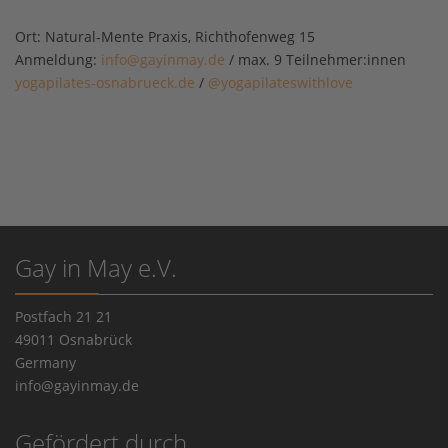
Ort:
Natural-Mente Praxis, Richthofenweg 15
Anmeldung:
info@gayinmay.de
/ max. 9 Teilnehmer:innen
yogapilates-osnabrueck.de
/
@yogapilateswithlove
Gay in May e.V.
Postfach 21 21
49011 Osnabrück
Germany
info@gayinmay.de
Gefördert durch