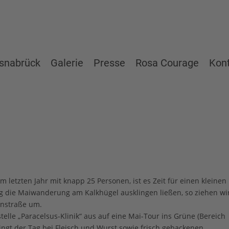
snabrück
Galerie
Presse
Rosa Courage
Kon
 letzten Jahr mit knapp 25 Personen, ist es Zeit für einen kleinen
die Maiwanderung am Kalkhügel ausklingen ließen, so ziehen wir
anstraße um.
elle „Paracelsus-Klinik“ aus auf eine Mai-Tour ins Grüne (Bereich
ngt der Tag bei Fleisch und Wurst sowie frisch gebackenen