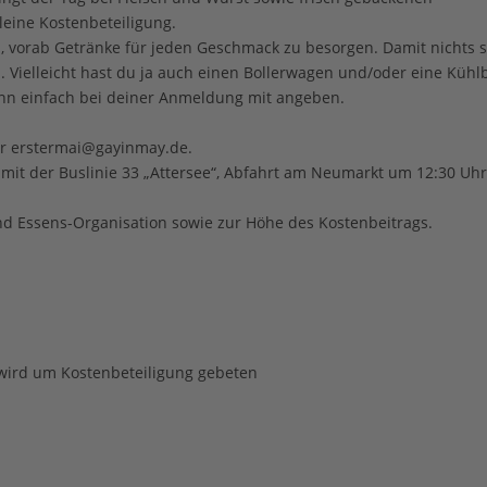
kleine Kostenbeteiligung.
ch, vorab Getränke für jeden Geschmack zu besorgen. Damit nichts s
n. Vielleicht hast du ja auch einen Bollerwagen und/oder eine Kühl
ann einfach bei deiner Anmeldung mit angeben.
r erstermai@gayinmay.de.
hr mit der Buslinie 33 „Attersee“, Abfahrt am Neumarkt um 12:30 Uhr
und Essens-Organisation sowie zur Höhe des Kostenbeitrags.
 wird um Kostenbeteiligung gebeten