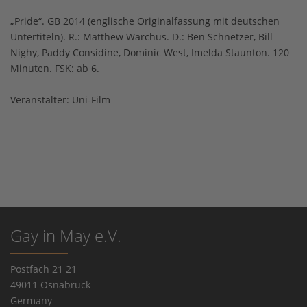
„Pride“. GB 2014 (englische Originalfassung mit deutschen
Untertiteln). R.: Matthew Warchus. D.: Ben Schnetzer, Bill
Nighy, Paddy Considine, Dominic West, Imelda Staunton. 120
Minuten. FSK: ab 6.
Veranstalter: Uni-Film
Gay in May e.V.
Postfach 21 21
49011 Osnabrück
Germany