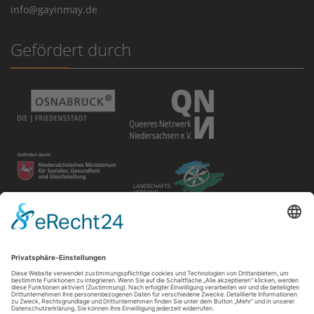
info@gayinmay.de
Gefördert durch
Disclaimer