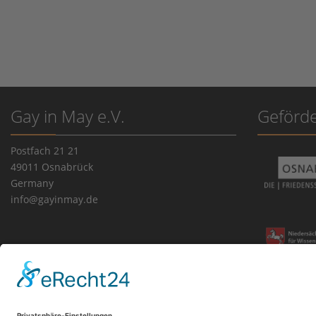
Gay in May e.V.
Geförde
Postfach 21 21
49011 Osnabrück
Germany
info@gayinmay.de
Impressum
|
Datenschutz
|
Cookie-Einstellungen