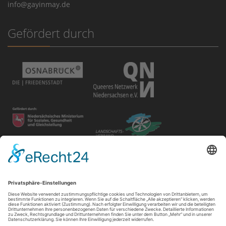
info@gayinmay.de
Gefördert durch
Disclaimer
Der Gay in May e.V. bietet unterschiedlichen Gruppen und