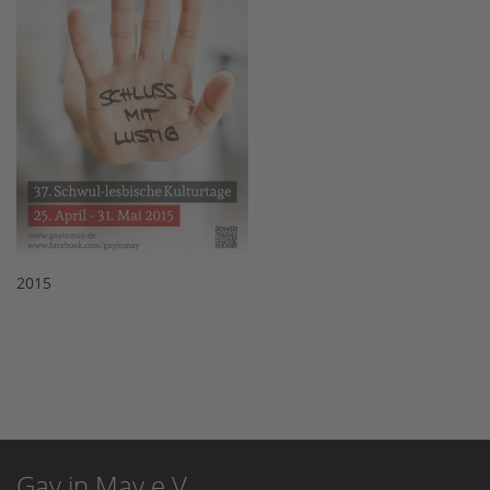
2015
Gay in May e.V.