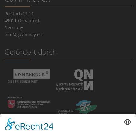
Postfach 21 21
49011 Osnabrück
Germany
info@gayinmay.de
Gefördert durch