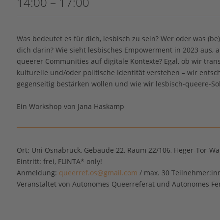
14:00 – 17:00
Was bedeutet es für dich, lesbisch zu sein? Wer oder was (be)
dich darin? Wie sieht lesbisches Empowerment in 2023 aus,
queerer Communities auf digitale Kontexte? Egal, ob wir trans,
kulturelle und/oder politische Identität verstehen – wir ent
gegenseitig bestärken wollen und wie wir lesbisch-queere-So
Ein Workshop von Jana Haskamp
Ort:
Uni Osnabrück, Gebäude 22, Raum 22/106, Heger-Tor-Wal
Eintritt:
frei, FLINTA* only!
Anmeldung:
queerref.os@gmail.com
/ max. 30 Teilnehmer:in
Veranstaltet von Autonomes Queerreferat und Autonomes Fe