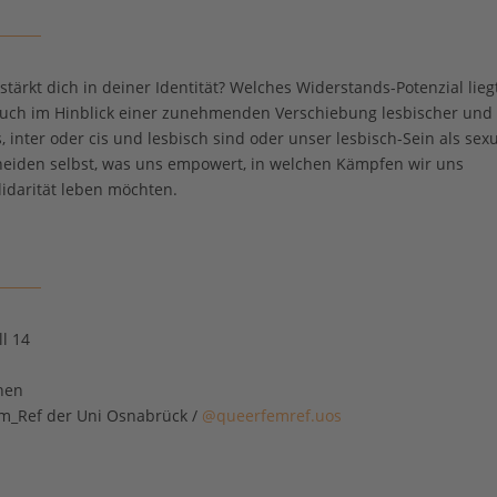
stärkt dich in deiner Identität? Welches Widerstands-Potenzial liegt
 auch im Hinblick einer zunehmenden Verschiebung lesbischer und
 inter oder cis und lesbisch sind oder unser lesbisch-Sein als sexu
scheiden selbst, was uns empowert, in welchen Kämpfen wir uns
lidarität leben möchten.
l 14
nen
m_Ref der Uni Osnabrück /
@queerfemref.uos