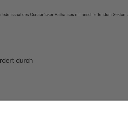
Friedenssaal des Osnabrücker Rathauses mit anschließendem Sektempfan
rdert durch