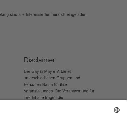
g sind alle Interessierten herzlich eingeladen.
Disclaimer
Der Gay in May e.V. bietet
unterschiedlichen Gruppen und
Personen Raum für ihre
Veranstaltungen. Die Verantwortung für
ihre Inhalte tragen die
Veranstalter*innen.