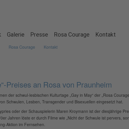
k
Galerie
Presse
Rosa Courage
Kontakt
Rosa Courage
Kontakt
e“-Preises an Rosa von Praunheim
en der schwul-lesbischen Kulturtage „Gay in May“ der „Rosa Courage“-
von Schwulen, Lesben, Transgender und Bisexuellen eingesetzt hat.
 Zypries oder der Schauspielerin Maren Kroymann ist der diesjährige Pr
er Jahren löste er durch Filme wie „Nicht der Schwule ist pervers, sond
ing-Aktion im Fernsehen.