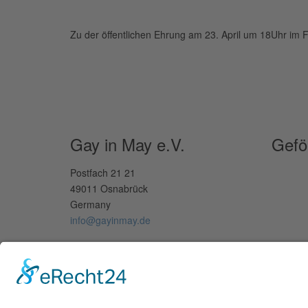
Zu der öffentlichen Ehrung am 23. April um 18Uhr im 
Gay in May e.V.
Gefö
Postfach 21 21
49011 Osnabrück
Germany
info@gayinmay.de